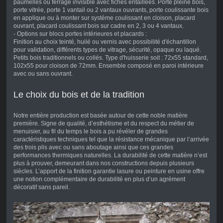
paumelles ou ferrage invisible avec fiches entaillées. Porte pleine bois,
porte vitrée, porte 1 vantail ou 2 vantaux ouvrants, porte coulissante bois
en applique ou à monter sur système coulissant en cloison, placard
ouvrant, placard coulissant bois sur cadre en 2, 3 ou 4 vantaux.
- Options sur blocs portes intérieures et placards :
Finition au choix teinté, huilé ou vernis avec possibilité d'échantillon
pour validation, différents types de vitrage, sécurité, opaque ou laqué.
Petits bois traditionnels ou collés. Type d'huisserie soit : 72x55 standard,
102x55 pour cloison de 72mm. Ensemble composé en paroi intérieure
avec ou sans ouvrant.
Le choix du bois et de la tradition
Notre entière production est basée autour de cette noble matière
première. Signe de qualité, d’esthétisme et du respect du métier de
menuisier, au fil du temps le bois a pu révéler de grandes
caractéristiques techniques tel que la résistance mécanique par l’arrivée
des trois plis avec ou sans aboutage ainsi que ces grandes
performances thermiques naturelles. La durabilité de cette matière n’est
plus à prouver, demeurant dans nos constructions depuis plusieurs
siècles. L’apport de la finition garantie lasure ou peinture en usine offre
une notion complémentaire de durabilité en plus d’un agrément
décoratif sans pareil.