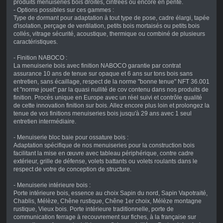
produits menuiseries bois droites, cintrées ou encore en pente.
- Options possibles sur ces gammes :
Type de dormant pour adaptation à tout type de pose, cadre élargi, tapée
d'isolation, perçage de ventilation, petits bois mortaisés ou petits bois
collés, vitrage sécurité, acoustique, thermique ou combiné de plusieurs
caractéristiques.
- Finition NABOCO :
La menuiserie bois avec finition NABOCO garantie par contrat
assurance 10 ans de tenue sur opaque et 6 ans sur tons bois sans
entretien, sans écaillage, respect de la norme "bonne tenue" NFT 36.001
et "norme jouet" par la quasi nullité de cov contenu dans nos produits de
finition. Procès unique en Europe avec un réel suivi et contrôle qualité
de cette innovation finition sur bois. Allez encore plus loin et prolongez la
tenue de vos finitions menuiseries bois jusqu'à 29 ans avec 1 seul
entretien intermédiaire.
- Menuiserie bloc baie pour ossature bois :
Adaptation spécifique de nos menuiseries pour la construction bois
facilitant la mise en œuvre avec tableau périphérique, contre cadre
extérieur, grille de défense, volets battants ou volets roulants dans le
respect de votre de conception de structure.
- Menuiserie intérieure bois :
Porte intérieure bois, essence au choix Sapin du nord, Sapin Vapotraité,
Chablis, Mélèze, Chêne rustique, Chêne 1er choix, Mélèze montagne
rustique, Vieux bois. Porte intérieure traditionnelle, porte de
communication ferrage à recouvrement sur fiches, à la française sur