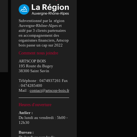
Subventionné par la région
Auvergne-Rhône-Alpes et
aidé par 3 clients partenaires
en accompagnement des
organismes financiers, Artscop
bois passe un cap sur 2022
Comment nous joindre
ARTSCOP BOIS
195 Route du Bugey
38300 Saint Savin
Téléphone : 0474937261 Fax
: 0474285400
Mail :
contact@artscop-bois.fr
Heures d'ouverture
Atelier :
Du lundi au vendredi : 5h00 -
12h30
Bureau :